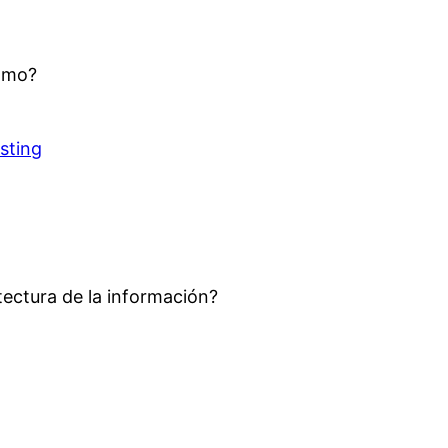
cómo?
sting
tectura de la información?